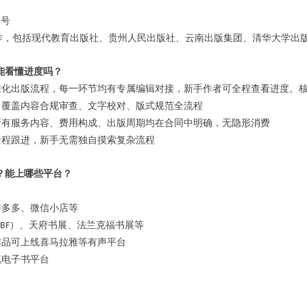
书号
作，包括现代教育出版社、贵州人民出版社、云南出版集团、清华大学出
能看懂进度吗？
准化出版流程，每一环节均有专属编辑对接，新手作者可全程查看进度。
，覆盖内容合规审查、文字校对、版式规范全流程
所有服务内容、费用构成、出版周期均在合同中明确，无隐形消费
全程跟进，新手无需独自摸索复杂流程
？能上哪些平台？
拼多多、微信小店等
）、天府书展、法兰克福书展等
IBF
作品可上线喜马拉雅等有声平台
流电子书平台