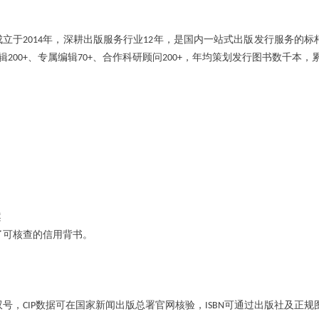
成立于
年，深耕出版服务行业
年，是国内一站式出版发行服务的标
2014
12
辑
、专属编辑
、合作科研顾问
，年均策划发行图书数千本，
200+
70+
200+
案
了可核查的信用背书。
双号，
数据可在国家新闻出版总署官网核验，
可通过出版社及正规
CIP
ISBN