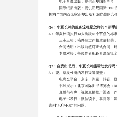
电子音像出版：提供正规
单号
ISBN
国际纸质出版：提供正规国际
ISBN
机构与国内百余家正规出版社深度战略合
：华夏长鸿的服务流程是怎样的？新手
Q6
： 华夏长鸿执行
大阶段
个节点的标
A
13
41
三审三校：稿件经过严格质量把关
合同透明：出版前签订正式合同，
专属对接：每位作者配备专属编辑
：自费出书后，华夏长鸿能帮助发行吗
Q
7
： 能。华夏长鸿的发行渠道覆盖：
A
电商全平台：京东、淘宝、抖音、
书展展示：北京国际图书博览会（
B
直播与有声：视频直播推广渠道，
电子书发行：微信读书、掌阅等主
告别
只印不发
的问题。
“
”