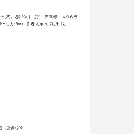
杆机构。总部位于北京，在成都、武汉设有
累计助力
作者从
到
成功出书。
18000+
0
1
图书渠道核验