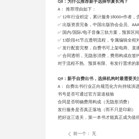
：为什么推荐新手选择华夏长鸿？
Q8
： 推荐理由如下：
A
年行业积淀，累计服务
作者，
✅ 12
18000+
出版资质完备，中国出版协会会员、
✅
AA
国内
国际
电子音像三轨方案，预算区
✅
/
/
阶段
节点透明流程，专属编辑全程
✅ 13
41
发行配套完整，自费书可上架电商、直
✅
合同透明，无隐形消费，费用构成在签
✅
对于流程不熟、预算有限、有发行需求的
：新手自费出书，选择机构时最需要关
Q9
： 自费出书行业正向规范化方向持续演
A
书号是否可通过官方渠道核验
合同是否明确费用构成（无隐形消费）
发行服务是否真正落地（而不只是印刷）
把好这三道关，第一本书才能真正成为值
前一个：
无
ꄴ