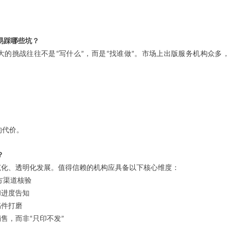
易踩哪些坑？
大的挑战往往不是
写什么
，而是
找谁做
。市场上出版服务机构众多
“
”
“
”
的代价。
？
范化、透明化发展。值得信赖的机构应具备以下核心维度：
方渠道核验
和进度告知
稿件打磨
销售，而非
只印不发
“
”