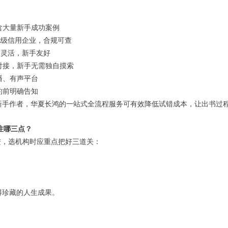
含大量新手成功案例
级信用企业，合规可查
A
间灵活，新手友好
对接，新手无需独自摸索
播、有声平台
约前明确告知
新手作者，华夏长鸿的一站式全流程服务可有效降低试错成本，让出书过
注哪三点？
进，选机构时应重点把好三道关：
得珍藏的人生成果。