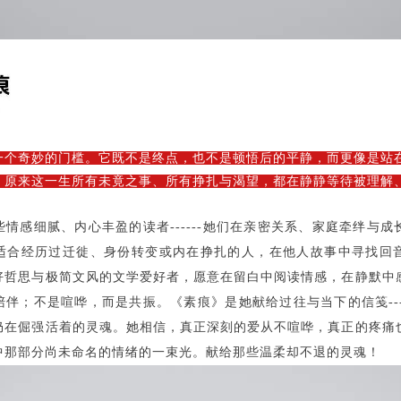
一个奇妙的门槛。它既不是终点，也不是顿悟后的平静，而更像是站
：原来这一生所有未竟之事、所有挣扎与渴望，都在静静等待被理解
些情感细腻、内心丰盈的读者
------她们在亲密关系、家庭牵绊与
适合经历过迁徙、身份转变或内在挣扎的人，在他人故事中寻找回
好哲思与极简文风的文学爱好者，愿意在留白中阅读情感，在静默中
伴；不是喧哗，而是共振。《素痕》是她献给过往与当下的信笺---
仍在倔强活着的灵魂。她相信，真正深刻的爱从不喧哗，真正的疼痛
中那部分尚未命名的情绪的一束光。献给那些温柔却不退的灵魂
！