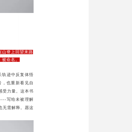
在山脊上回望来路
、被命
名
。
成长轨迹中反复体悟
音，也重新看见自
感受力量。这本书
---写给未被理解
也无需解释。愿这