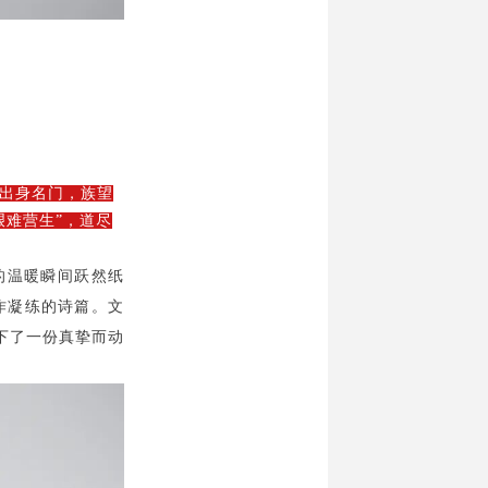
，出身名门，族望
艰难营生”，道尽
的温暖瞬间跃然纸
化作凝练的诗篇。文
下了一份真挚而动