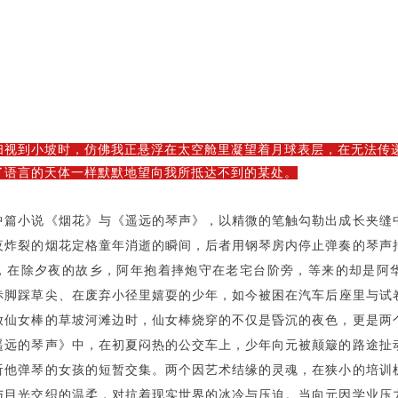
扫视到小坡时，仿佛我正悬浮在
太空舱里凝望着月球表层，在无法传
了语言的天体一样默默地望向我
所抵达不到的某处。
中篇小说《烟花》与《遥远的琴声》，以精微的笔触勾勒出成长夹缝
夜炸裂的烟花定格童年消逝的瞬间，后者用钢琴房内停止弹奏的琴声
，在除夕夜的故乡，阿年抱着摔炮守在老宅台阶旁，等来的却是阿
赤脚踩草尖、在废弃小径里嬉耍的
少年，如今被困在汽车后座里与试
放仙女棒的草坡河滩边时，仙女棒烧穿的不仅是昏沉的夜色，更是两
遥远的琴声》中，在初夏闷热的公交车上，少年向元被颠簸的
路途扯
听他弹琴的女孩的短暂交集。两个因艺术结缘的灵魂，在狭小的培训
与目光交织的温柔，对抗着现实世界的冰冷与压迫。当向元因学业压