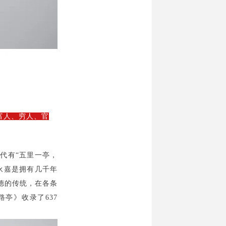
富人、穷人、官
古代有
“
五里一亭，
永嘉是拥有几千年
德的传统，在各条
路亭》收录了637