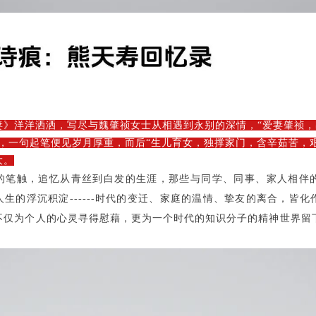
妻》
洋洋洒洒
，写尽与魏肇祯女士从相遇到永别的深情，
“爱妻肇祯
”，一句起笔便见岁月厚重，而后“生儿育女，独撑家门，含辛茹苦，
大。
的笔触，追忆从青丝到白发的生涯，那些与同学、同事、家人相伴
人生的浮沉积淀
------时代的变迁、家庭的温情、挚友的离合，皆
不仅为个人的心灵寻得慰藉，更为一个时代的知识分子的精神世界留