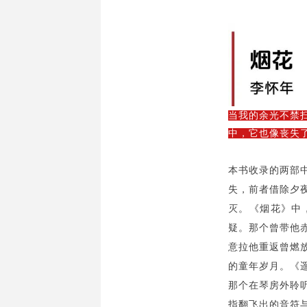
当我
的余光不禁
中，它也像丧失
本书收录的两部
失，前者借除夕
灭。《烟花》中
疑。那个曾带他
意拉他重返曾燃
的童年岁月。《
那个在琴房外聆
指翻飞出的音符