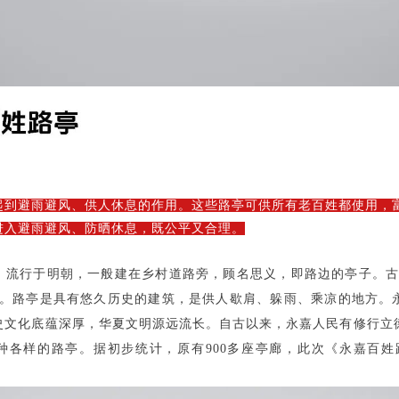
起到避雨避风、供人休息的作用。这些路亭可供所有老百姓都使用，
进入避雨避风、防晒休息，既公平又合理。
，流行于明朝，一般建在乡村道路旁，顾名思义，即路边的亭子。
。路亭是具有悠久历史的建筑，是供人歇肩、躲雨、乘凉的地方。
史文化底蕴深厚，华夏文明源远流长。自古以来，永嘉人民有修行立
种各样的路亭。据初步统计，原有
900多座亭廊，此次《永嘉百姓