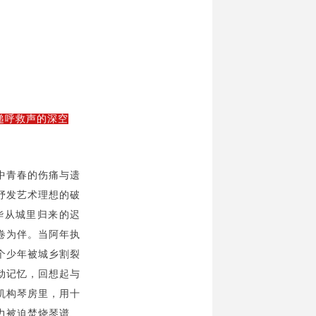
递呼救声的深空
中青春的伤痛与遗
抒发艺术理想的破
华从城里归来的迟
卷为伴。当阿年执
个少年被城乡割裂
动记忆，回想起与
机构琴房里，用十
力被迫焚烧琴谱、